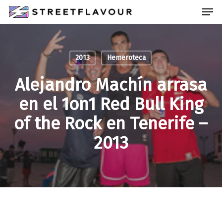
Skip
Men
to
main
Close
content
Menu
2013
Hemeroteca
Alejandro Machín arrasa
en el 1on1 Red Bull King
of the Rock en Tenerife –
2013