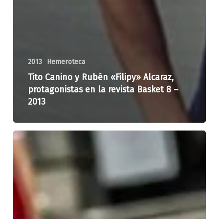
2013
Hemeroteca
Tito Canino y Rubén «Filipy» Alcaraz,
protagonistas en la revista Basket 8 –
2013
3×3
Pro
Tour
Las
Palmas
de
Gran
Canaria