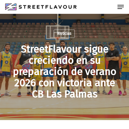
Skip
Men
to
main
Close
content
Menu
Noticias
StreetFlavour sigue
creciendo en su
preparación de verano
2026 con victoria ante
CB Las Palmas